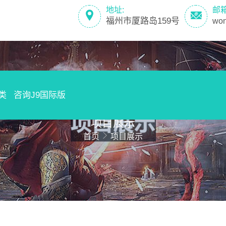
地址:
邮
福州市厦路岛159号
wo
类
咨询J9国际版
项目展示
首页
项目展示