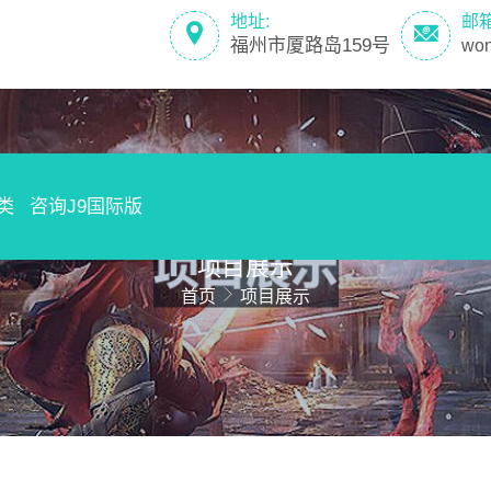
地址:
邮
福州市厦路岛159号
wo
类
咨询J9国际版
项目展示
首页
项目展示