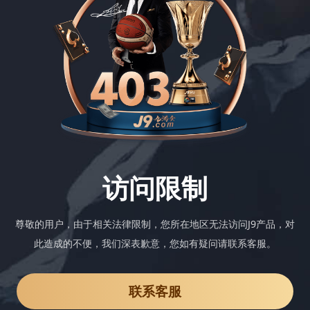
访问限制
尊敬的用户，由于相关法律限制，您所在地区无法访问J9产品，对
此造成的不便，我们深表歉意，您如有疑问请联系客服。
联系客服