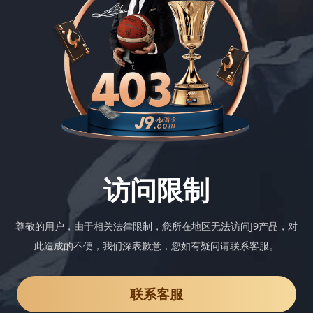
访问限制
尊敬的用户，由于相关法律限制，您所在地区无法访问J9产品，对
此造成的不便，我们深表歉意，您如有疑问请联系客服。
联系客服