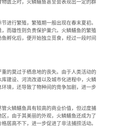
食物匮乏时，火鳞鳝鱼甚至会表现出一定的群
季节进行繁殖，繁殖期一般出现在春末夏初。
巢，而雄性则负责保护巢穴。火鳞鳝鱼的繁殖
幼鱼孵化后，便开始独立觅食，经过一段时间
严重的莫过于栖息地的丧失。由于人类活动的
水库建设、河流改道以及城市化进程中，火鳞
息环境，还导致了物种间的竞争加剧，进一步
尽管火鳞鳝鱼具有较高的商业价值，但过度捕
地区，由于其美丽的外观，火鳞鳝鱼还成为了
价格居高不下，进一步促进了非法捕捞活动。