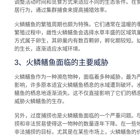
调整活动时间和觅食方式来适应不同的生态条件。在
居行为，通过集群捕食来提高捕猎效率。
火鳞鳝鱼的繁殖周期也颇为特殊。它们通常在温暖的
繁殖过程中，雌性火鳞鳝鱼会选择水草丰盛的区域筑
方式属于卵生，其卵巢内有数百颗卵，孵化期较短。
的生长，逐渐适应水域环境。
3、火鳞鳝鱼面临的主要威胁
火鳞鳝鱼作为一种濒危物种，面临着多种威胁，最为
影响，许多原本适宜火鳞鳝鱼栖息的水域遭到破坏。
鳝鱼的栖息地逐渐消失。这不仅直接影响了它们的栖
威胁火鳞鳝鱼的生存。
另外，过度捕捞也是火鳞鳝鱼面临的一个严重问题。
捞和非法贸易使得这一物种的数量逐年下降。在一些
非法捕捞的目标，尤其是在某些市场上，火鳞鳝鱼的