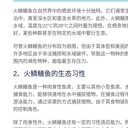
火鳞鳝鱼在自然界中的栖息环境十分独特。它们通常
泊中，喜爱深水区和富含水草的地方。此外，火鳞鳝
水域，温度在22°C到28°C之间时最为理想。在栖
好，某些种群甚至在特定的水域中繁衍生息。
尽管火鳞鳝鱼的分布较为局限，但由于其体型和美丽
许多地区由于非法捕捞和水域破坏，导致这一物种的
围内的濒危物种，面临着生存压力。
2、火鳞鳝鱼的生态习性
火鳞鳝鱼是一种肉食性鱼类，主要以其他小型鱼类、
捕食能力，能够快速地在水中捕捉猎物。在捕食过程
游泳能力，通过突袭的方式捕获猎物。由于其食物链
的控制角色。
除了肉食性外，火鳞鳝鱼还有一定的习性适应能力。