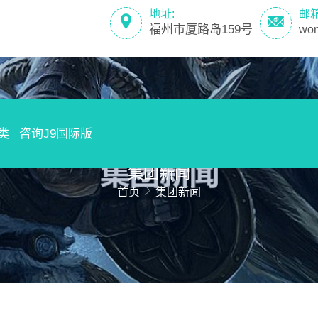
地址:
邮
福州市厦路岛159号
wo
类
咨询J9国际版
集团新闻
首页
集团新闻